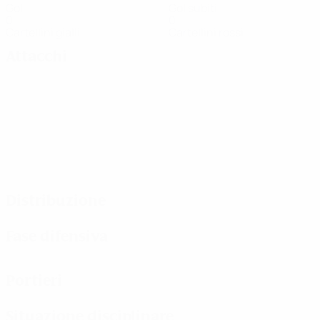
Gol
Gol subiti
0
0
Cartellini gialli
Cartellini rossi
Attacchi
Distribuzione
Fase difensiva
Portieri
Situazione disciplinare