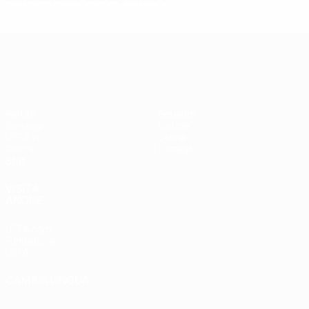
UEFA Women's Champions League
Partite
Squadre
Sorteggi
Notizie
UEFA.tv
Storia
Giochi
Dettagli
Stat.
VISITA
ANCHE
UEFA.com
Fondazione
UEFA
CAMBIA LINGUA
Italiano
English
Français
Deutsch
Русский
Español
Italiano