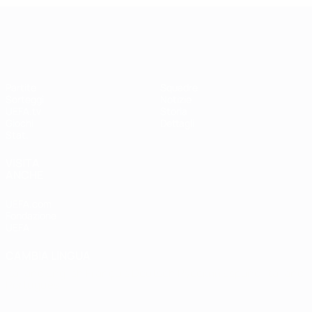
UEFA Women's Champions League
Partite
Squadre
Sorteggi
Notizie
UEFA.tv
Storia
Giochi
Dettagli
Stat.
VISITA
ANCHE
UEFA.com
Fondazione
UEFA
CAMBIA LINGUA
Italiano
English
Français
Deutsch
Русский
Español
Italiano
Português