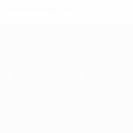
Situazione disciplinare
UEFA Women's Champions League
Partite
Squadre
Sorteggi
Notizie
UEFA.tv
Storia
Giochi
Dettagli
Stat.
VISITA
ANCHE
UEFA.com
Fondazione
UEFA
CAMBIA LINGUA