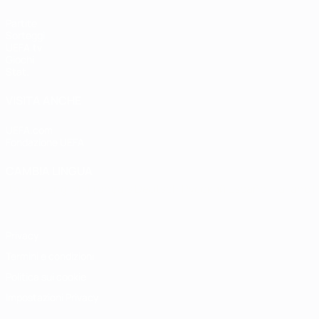
Partite
Sorteggi
UEFA.tv
Giochi
Stat.
VISITA ANCHE
UEFA.com
Fondazione UEFA
CAMBIA LINGUA
Italiano
English
Français
Deutsch
Русский
Español
Italiano
P
Privacy
Termini e condizioni
Politica sui cookie
Impostazioni Privacy