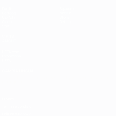
Partite
Squadre
Sorteggi
Notizie
UEFA.tv
Storia
Giochi
Dettagli
Stat.
VISITA
ANCHE
UEFA.com
Fondazione
UEFA
CAMBIA LINGUA
Italiano
English
Français
Deutsch
Русский
Español
Italiano
Português
Privacy
Termini e condizioni
Politica sui cookie