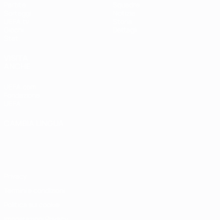
Partite
Squadre
Sorteggi
Notizie
UEFA.tv
Storia
Giochi
Dettagli
Stat.
VISITA
ANCHE
UEFA.com
Fondazione
UEFA
CAMBIA LINGUA
Italiano
English
Français
Deutsch
Русский
Español
Italiano
Português
Privacy
Termini e condizioni
Politica sui cookie
Impostazioni Privacy