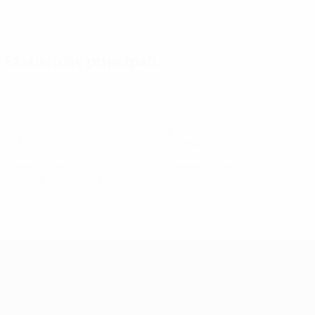
Vedi tutto
Statistiche principali
3
3
Gol
Gol subiti
4
0
Cartellini gialli
Cartellini rossi
Tutte le statistiche
Squadra
Adamou
Constantinou
E. Giannou
Epaminonda
Ficzay
F
Difensore
Attaccante
Centrocampista
Attaccante
Difensore
At
UEFA Women's Champions League