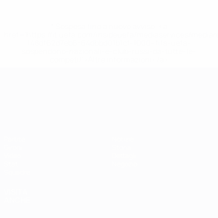
* Sospesa fino a nuovo avviso. <a
href='https://it.uefa.com/insideuefa/mediaservices/media
148df62d7eb6-64dbbd01b1cf-1000--fifa-uefa-
sospendono-nazionali-e-club-russi-da-tutte-le-
competi/'>Altre informazioni</a>
Campionati Europei UEFA Unde
Partite
Notizie
Gironi
Storia
Video
Dettagli
Stat.
Negozio
Squadre
VISITA
ANCHE