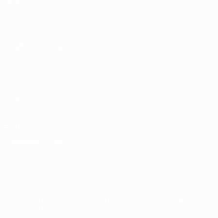
UEFA.com
Fondazione
UEFA
Negozio
CAMBIA LINGUA
Italiano
English
Français
Deutsch
Русский
Español
Italiano
Português
Privacy
Termini e condizioni
Politica sui cookie
Impostazioni Privacy
© 1998-2026 UEFA. Tutti i diritti riservati
La parola UEFA, il logo UEFA e tutti i marchi che si riferiscono a
competizioni UEFA, sono marchi registrati e/o copyright della UEFA.
Tali marchi non possono essere utilizzati in nessun modo per scopi
commerciali. L'utilizzo di UEFA.com sta a significare l'accettazione