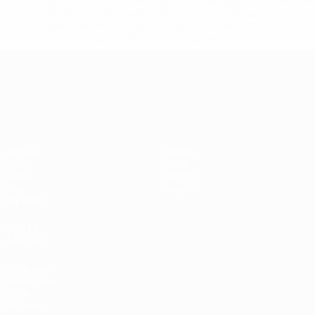
href='https://it.uefa.com/insideuefa/mediaservices/media
148df62d7eb6-64dbbd01b1cf-1000--fifa-uefa-
sospendono-nazionali-e-club-russi-da-tutte-le-
competi/'>Altre informazioni</a>
Campionati Europei UEFA Unde
Partite
Notizie
Gironi
Storia
Video
Dettagli
Stat.
Negozio
Squadre
VISITA
ANCHE
UEFA.com
Fondazione
UEFA
Negozio