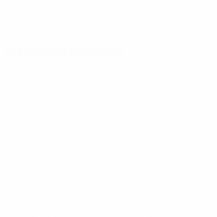
Statistiche principali
7
14
Gol
Gol subiti
1,17 media a partita
2,34 media a partita
15
1
Cartellini gialli
Cartellini rossi
2,5 media a partita
0,17 media a partita
Tutte le statistiche
Squadra
Afonso
Agostinelli
Alves
Andrade
Azemi
Berberi
Centrocampista
Difensore
Portiere
Centrocam
Rodrigues
Brites
Attaccante
Difensore
* Sospesa fino a nuovo avviso. <a