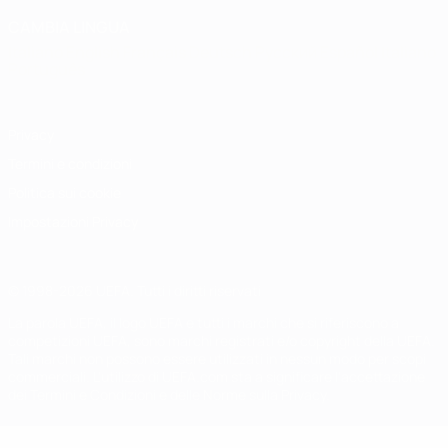
CAMBIA LINGUA
Italiano
English
Français
Deutsch
Русский
Español
Italiano
Português
Privacy
Termini e condizioni
Politica sui cookie
Impostazioni Privacy
© 1998-2026 UEFA. Tutti i diritti riservati
La parola UEFA, il logo UEFA e tutti i marchi che si riferiscono a
competizioni UEFA, sono marchi registrati e/o copyright della UEFA.
Tali marchi non possono essere utilizzati in nessun modo per scopi
commerciali. L'utilizzo di UEFA.com sta a significare l'accettazione
dei Termini e Condizioni e delle Norme sulla Privacy.