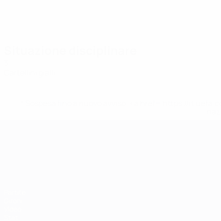
Situazione disciplinare
3
Cartellini gialli
* Sospesa fino a nuovo avviso. <a href='https://it.u
naz
Campionati Europei UEFA Unde
Partite
Gironi
Video
Stat.