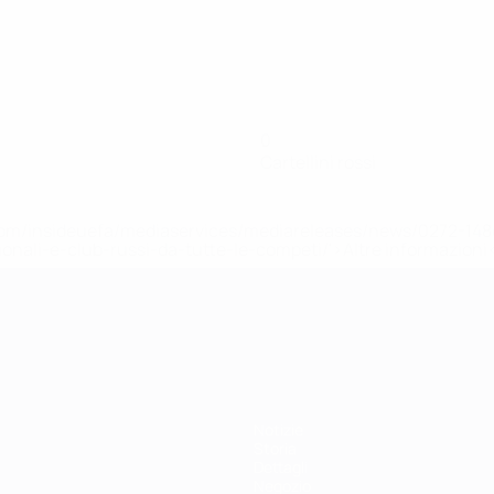
0
Cartellini rossi
efa.com/insideuefa/mediaservices/mediareleases/news/0272-
ionali-e-club-russi-da-tutte-le-competi/'>Altre informazioni
r 21
Notizie
Storia
Dettagli
Negozio