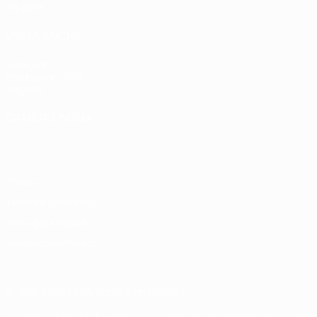
Squadre
VISITA ANCHE
UEFA.com
Fondazione UEFA
Negozio
CAMBIA LINGUA
Italiano
English
Français
Deutsch
Русский
Español
Italiano
P
Privacy
Termini e condizioni
Politica sui cookie
Impostazioni Privacy
© 1998-2026 UEFA. Tutti i diritti riservati
La parola UEFA, il logo UEFA e tutti i marchi che si riferiscono a com