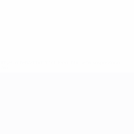
148df62d7eb6-64dbbd01b1cf-1000--fifa-uefa-sospendono-
</a>