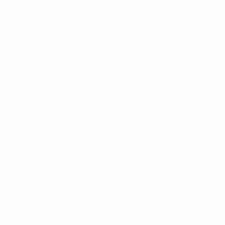
10
Gol subiti
1,43 media a partita
0
Cartellini rossi
Curtis
Devaney
Dillon
Gallagher
Grehan
Hakiki
Jau
sta
Difensore
Attaccante
Centrocampista
Difensore
Centrocampista
Port
efa.com/insideuefa/mediaservices/mediareleases/news/0272-
ionali-e-club-russi-da-tutte-le-competi/'>Altre informazioni