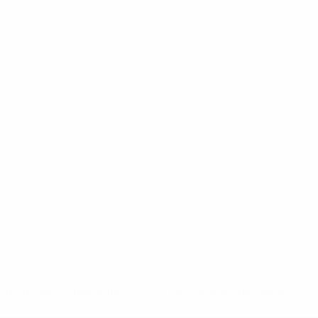
ny
Kone-
Lipsiuc
Lonergan
M.
Maguire
Mc Manus
iere
Centrocampista
Attaccante
Portiere
Centrocampista
Doherty
Noonan
Attaccante
Attaccante
148df62d7eb6-64dbbd01b1cf-1000--fifa-uefa-sospendono-
</a>