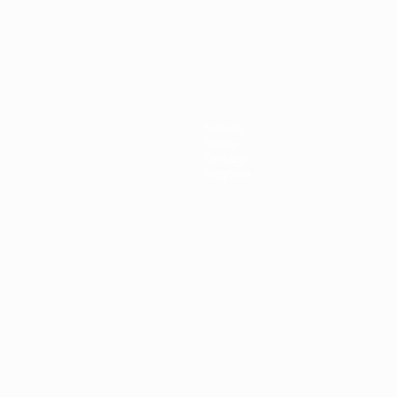
r 21
Notizie
Storia
Dettagli
Negozio
ortuguês