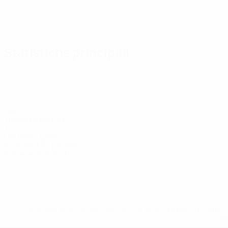
Statistiche principali
7
Gol
1 media a partita
17
Cartellini gialli
2,43 media a partita
Tutte le statistiche
Squadra
A.
Abankwah
Ad. Murphy
Akachukwu
Ayinde
Difensore
Centrocampista
Centrocampista
Centrocampi
Murphy
Difensore
* Sospesa fino a nuovo avviso. <a href='https://it.u
naz