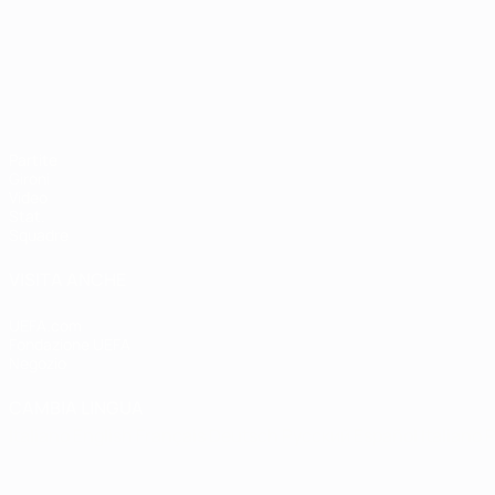
Campionati Europei UEFA Unde
Partite
Gironi
Video
Stat.
Squadre
VISITA ANCHE
UEFA.com
Fondazione UEFA
Negozio
CAMBIA LINGUA
Italiano
English
Français
Deutsch
Русский
Español
Italiano
P