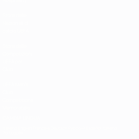
Hospitality
Store delle
Nazionali di
calcio UEFA
Store delle
Competizioni
UEFA per
Club
UEFA Men's
Club
Competitions
Memorabilia
CAMBIA LINGUA
Italiano
English
Français
Deutsch
Русский
Español
Italiano
Português