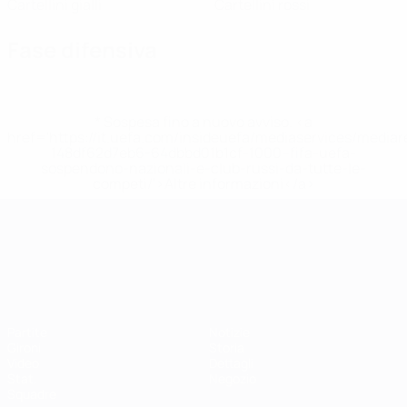
Cartellini gialli
Cartellini rossi
Fase difensiva
* Sospesa fino a nuovo avviso. <a
href='https://it.uefa.com/insideuefa/mediaservices/media
148df62d7eb6-64dbbd01b1cf-1000--fifa-uefa-
sospendono-nazionali-e-club-russi-da-tutte-le-
competi/'>Altre informazioni</a>
Campionati Europei UEFA Unde
Partite
Notizie
Gironi
Storia
Video
Dettagli
Stat.
Negozio
Squadre