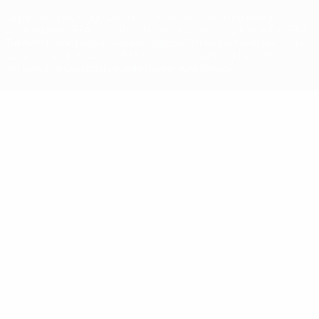
La parola UEFA, il logo UEFA e tutti i marchi che si riferiscono a
competizioni UEFA, sono marchi registrati e/o copyright della UEFA.
Tali marchi non possono essere utilizzati in nessun modo per scopi
commerciali. L'utilizzo di UEFA.com sta a significare l'accettazione
dei Termini e Condizioni e delle Norme sulla Privacy.