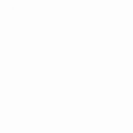
VISITA
ANCHE
UEFA.com
Fondazione
UEFA
Negozio
CAMBIA LINGUA
Italiano
English
Français
Deutsch
Русский
Español
Italiano
Português
Privacy
Termini e condizioni
Politica sui cookie
Impostazioni Privacy
© 1998-2026 UEFA. Tutti i diritti riservati