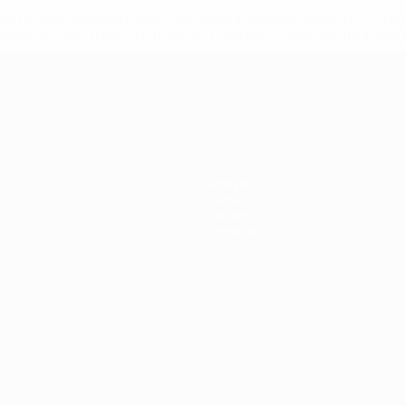
efa.com/insideuefa/mediaservices/mediareleases/news/0272-
ionali-e-club-russi-da-tutte-le-competi/'>Altre informazioni
r 21
Notizie
Storia
Dettagli
Negozio