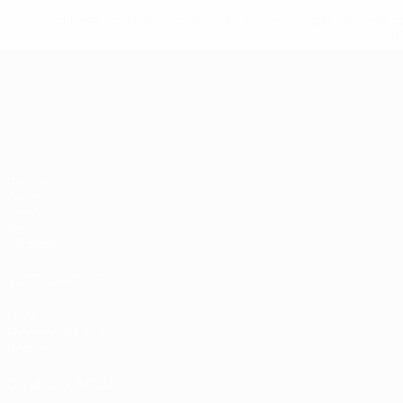
* Sospesa fino a nuovo avviso. <a href='https://it.u
naz
Campionati Europei UEFA Unde
Partite
Gironi
Video
Stat.
Squadre
VISITA ANCHE
UEFA.com
Fondazione UEFA
Negozio
CAMBIA LINGUA