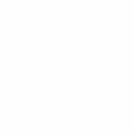
90
Minuti giocati
0
Assist
0
Cartellini rossi