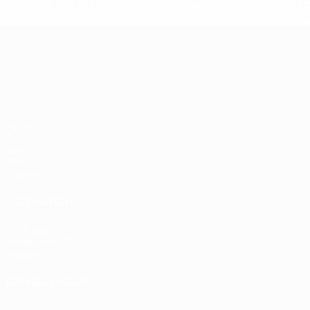
* Sospesa fino a nuovo avviso. <a href='https://it.u
naz
Campionati Europei UEFA Unde
Partite
Gironi
Video
Stat.
Squadre
VISITA ANCHE
UEFA.com
Fondazione UEFA
Negozio
CAMBIA LINGUA
Italiano
English
Français
Deutsch
Русский
Español
Italiano
P