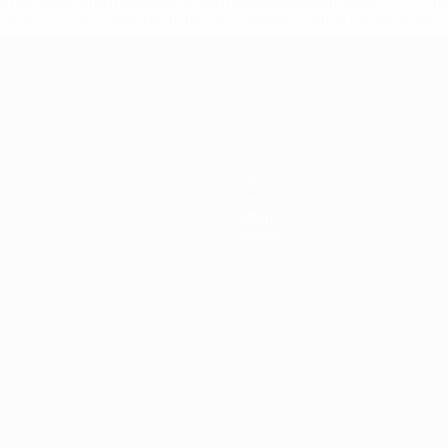
efa.com/insideuefa/mediaservices/mediareleases/news/0272-
ionali-e-club-russi-da-tutte-le-competi/'>Altre informazioni
r 21
Notizie
Storia
Dettagli
Negozio
ortuguês