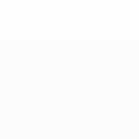
* Sospesa fino a nuovo avviso. <a href='https://it.u
naz
Campionati Europei UEFA Unde
Partite
Gironi
Video
Stat.
Squadre
VISITA ANCHE
UEFA.com
Fondazione UEFA