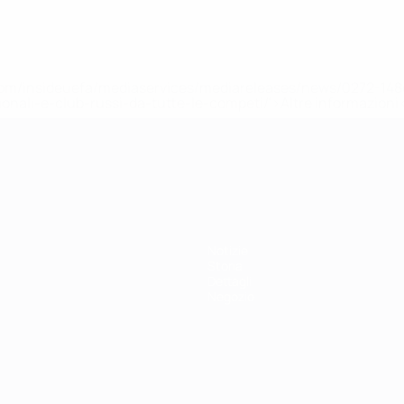
efa.com/insideuefa/mediaservices/mediareleases/news/0272-
ionali-e-club-russi-da-tutte-le-competi/'>Altre informazioni
r 21
Notizie
Storia
Dettagli
Negozio