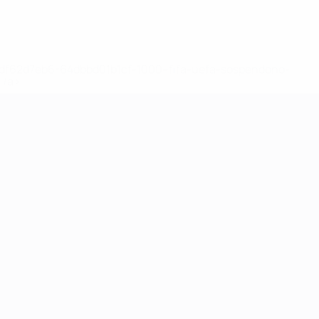
148df62d7eb6-64dbbd01b1cf-1000--fifa-uefa-sospendono-
</a>