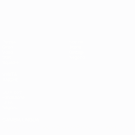
Campionati Europei UEFA Unde
Partite
Notizie
Gironi
Storia
Video
Dettagli
Stat.
Negozio
Squadre
VISITA
ANCHE
UEFA.com
Fondazione
UEFA
Negozio
CAMBIA LINGUA
Italiano
English
Français
Deutsch
Русский
Español
Italiano
Português