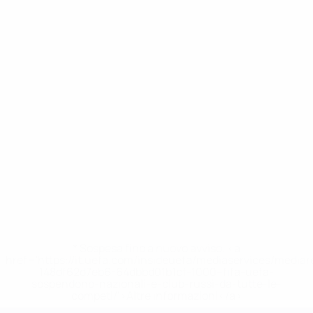
* Sospesa fino a nuovo avviso. <a
href='https://it.uefa.com/insideuefa/mediaservices/media
148df62d7eb6-64dbbd01b1cf-1000--fifa-uefa-
sospendono-nazionali-e-club-russi-da-tutte-le-
competi/'>Altre informazioni</a>