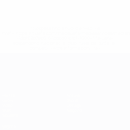
* Sospesa fino a nuovo avviso. <a
href='https://it.uefa.com/insideuefa/mediaservices/media
148df62d7eb6-64dbbd01b1cf-1000--fifa-uefa-
sospendono-nazionali-e-club-russi-da-tutte-le-
competi/'>Altre informazioni</a>
Campionati Europei UEFA Unde
Partite
Notizie
Gironi
Storia
Video
Dettagli
Stat.
Negozio
Squadre
VISITA