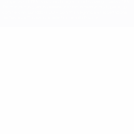
competizioni UEFA, sono marchi registrati e/o copyright della UEFA.
Tali marchi non possono essere utilizzati in nessun modo per scopi
commerciali. L'utilizzo di UEFA.com sta a significare l'accettazione
dei Termini e Condizioni e delle Norme sulla Privacy.