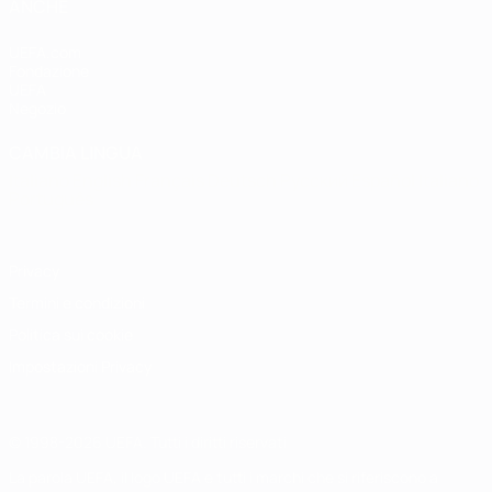
ANCHE
UEFA.com
Fondazione
UEFA
Negozio
CAMBIA LINGUA
Italiano
English
Français
Deutsch
Русский
Español
Italiano
Português
Privacy
Termini e condizioni
Politica sui cookie
Impostazioni Privacy
© 1998-2026 UEFA. Tutti i diritti riservati
La parola UEFA, il logo UEFA e tutti i marchi che si riferiscono a