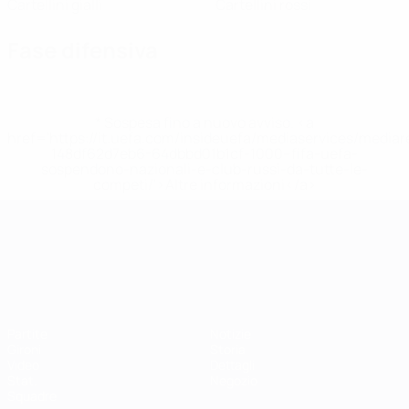
Cartellini gialli
Cartellini rossi
Fase difensiva
* Sospesa fino a nuovo avviso. <a
href='https://it.uefa.com/insideuefa/mediaservices/media
148df62d7eb6-64dbbd01b1cf-1000--fifa-uefa-
sospendono-nazionali-e-club-russi-da-tutte-le-
competi/'>Altre informazioni</a>
Campionati Europei UEFA Unde
Partite
Notizie
Gironi
Storia
Video
Dettagli
Stat.
Negozio
Squadre