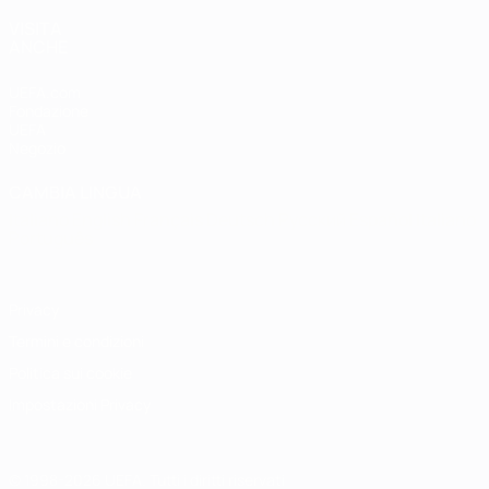
VISITA
ANCHE
UEFA.com
Fondazione
UEFA
Negozio
CAMBIA LINGUA
Italiano
English
Français
Deutsch
Русский
Español
Italiano
Português
Privacy
Termini e condizioni
Politica sui cookie
Impostazioni Privacy
© 1998-2026 UEFA. Tutti i diritti riservati