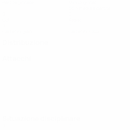
Partite giocate
Minuti giocati
66,5 media a partita
0
0
Gol
Assist
0
0
Cartellini gialli
Cartellini rossi
Distribuzione
Attacchi
Situazione disciplinare
0
0