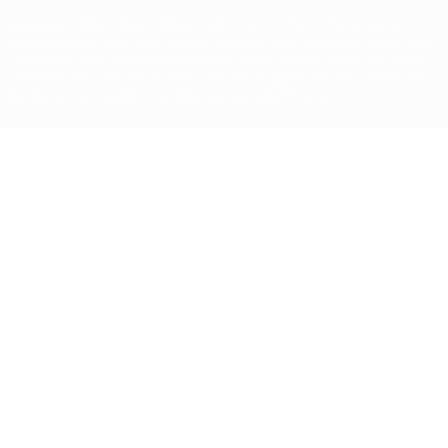
La parola UEFA, il logo UEFA e tutti i marchi che si riferiscono a
competizioni UEFA, sono marchi registrati e/o copyright della UEFA.
Tali marchi non possono essere utilizzati in nessun modo per scopi
commerciali. L'utilizzo di UEFA.com sta a significare l'accettazione
dei Termini e Condizioni e delle Norme sulla Privacy.