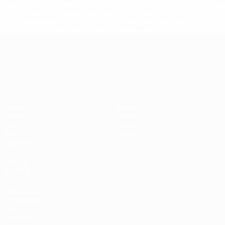
href='https://it.uefa.com/insideuefa/mediaservices/media
148df62d7eb6-64dbbd01b1cf-1000--fifa-uefa-
sospendono-nazionali-e-club-russi-da-tutte-le-
competi/'>Altre informazioni</a>
Campionati Europei UEFA Unde
Partite
Notizie
Gironi
Storia
Video
Dettagli
Stat.
Negozio
Squadre
VISITA
ANCHE
UEFA.com
Fondazione
UEFA
Negozio