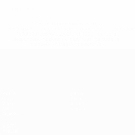
0
Cartellini rossi
* Sospesa fino a nuovo avviso. <a
href='https://it.uefa.com/insideuefa/mediaservices/media
148df62d7eb6-64dbbd01b1cf-1000--fifa-uefa-
sospendono-nazionali-e-club-russi-da-tutte-le-
competi/'>Altre informazioni</a>
Campionati Europei UEFA Unde
Partite
Notizie
Gironi
Storia
Video
Dettagli
Stat.
Negozio
Squadre
VISITA
ANCHE