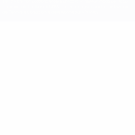
Tali marchi non possono essere utilizzati in nessun modo per scopi
commerciali. L'utilizzo di UEFA.com sta a significare l'accettazione
dei Termini e Condizioni e delle Norme sulla Privacy.