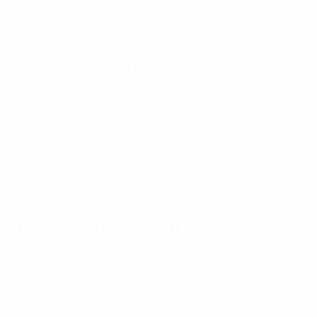
DATA DI NASCITA
29/1/2004 (22)
Prossima partita
Tutte le partite
Europei Under 21
mer 30 set 2026
· Turno di qualificazione
Statistiche principali
Tutte le statistiche
8
694
Partite giocate
Minuti giocati
86,75 media a partita
0
0
Gol
Cartellini gialli