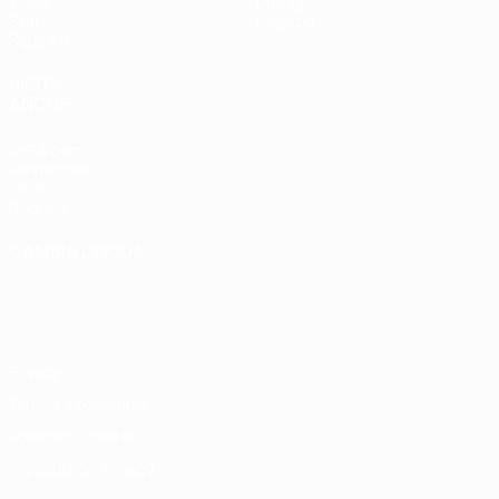
Video
Dettagli
Stat.
Negozio
Squadre
VISITA
ANCHE
UEFA.com
Fondazione
UEFA
Negozio
CAMBIA LINGUA
Italiano
English
Français
Deutsch
Русский
Español
Italiano
Português
Privacy
Termini e condizioni
Politica sui cookie
Impostazioni Privacy