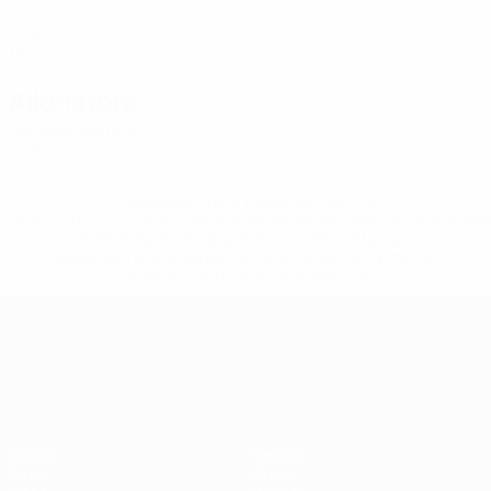
22
7
1
Pira
13
SVK
18
5
-
Allenatore
Jaroslav Kentoš
SVK
* Sospesa fino a nuovo avviso. <a
href='https://it.uefa.com/insideuefa/mediaservices/media
148df62d7eb6-64dbbd01b1cf-1000--fifa-uefa-
sospendono-nazionali-e-club-russi-da-tutte-le-
competi/'>Altre informazioni</a>
Campionati Europei UEFA Unde
Partite
Notizie
Gironi
Storia