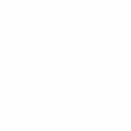
SVK
21
7
1
Pavek
6
SVK
21
3
-
Brandis
15
SVK
21
-
-
Danihel
15
SVK
21
4
-
Hranica
21
SVK
21
7
-
Centrocampisti
Età
MG
G
Riznič
7
SVK
22
6
1
Sovič
7
SVK
22
3
1
Gajdoš
8
SVK
22
5
1
Rehuš
9
SVK
21
1
1
Hájovský
14
SVK
20
5
-
Masaryk
16
SVK
21
2
-
Fiala
16