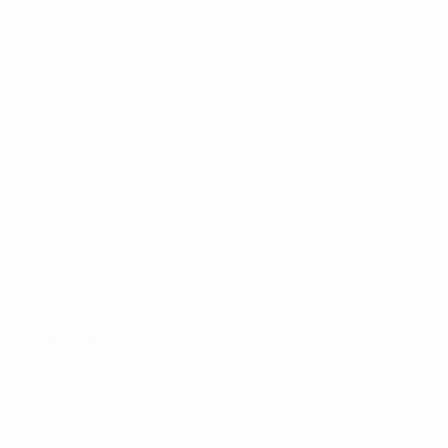
SVK
21
6
3
Murgaš
17
SVK
22
4
-
Blaško
18
SVK
19
3
1
Musák
18
SVK
20
1
-
Chyla
19
SVK
22
5
-
Kóša
19
SVK
20
1
-
M. Sauer
20
SVK
22
3
2
Dulay
20
SVK
21
1
-
Gidi
22
SVK
22
6
-
Attaccanti
Età
MG
G
Prokop
9
SVK
21
3
-
Marcelli
10
SVK
21
6
2
Griger
11
SVK