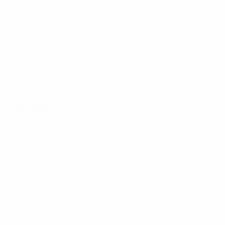
SVK
22
5
9
Ťapaj
12
SVK
22
2
1
Badžgoň
23
SVK
21
-
-
Kúdelčík
23
SVK
21
-
-
Jurička
23
SVK
20
-
-
Difensori
Età
MG
G
Marušin
2
SVK
21
-
-
Pališčák
2
SVK
18
4
-
Okál
2
SVK
17
-
-
Bagín
2
SVK
22
-
-
Mielke
3
SVK
21
6
-
Jaššo
4
SVK
22
-
-
Jakubko
5