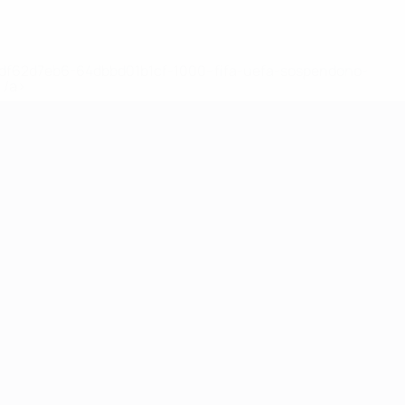
148df62d7eb6-64dbbd01b1cf-1000--fifa-uefa-sospendono-
</a>