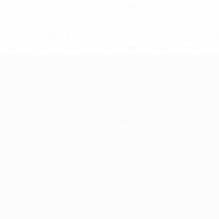
Cartellini rossi
efa.com/insideuefa/mediaservices/mediareleases/news/0272-
ionali-e-club-russi-da-tutte-le-competi/'>Altre informazioni
r 21
Notizie
Storia
Dettagli
Negozio