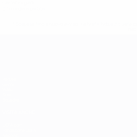
Cartellini gialli
0,17 media a partita
* Sospesa fino a nuovo avviso. <a href='https://it.u
naz
Campionati Europei UEFA Unde
Partite
Gironi
Video
Stat.
Squadre
VISITA ANCHE
UEFA.com
Fondazione UEFA
Negozio