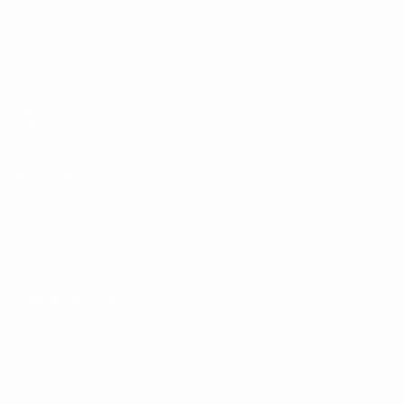
UEFA Under 19
Partite
Notizie
Sorteggi
Dettagli
Video
Squadre
SITI
NETWORK
UEFA
UEFA.com
Fondazione
UEFA
CAMBIA LINGUA
Italiano
English
Français
Deutsch
Русский
Español
Italiano
Português
Privacy