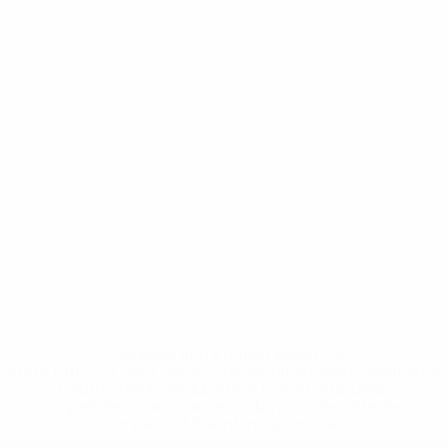
* Sospesa fino a nuovo avviso. <a
href='https://it.uefa.com/insideuefa/mediaservices/media
148df62d7eb6-64dbbd01b1cf-1000--fifa-uefa-
sospendono-nazionali-e-club-russi-da-tutte-le-
competi/'>Altre informazioni</a>