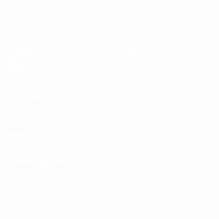
UEFA Under 19
Partite
Notizie
Sorteggi
Dettagli
Video
Squadre
SITI
NETWORK
UEFA
UEFA.com
Fondazione
UEFA
CAMBIA LINGUA
Italiano
English
Français
Deutsch
Русский
Español
Italiano
Português
Privacy