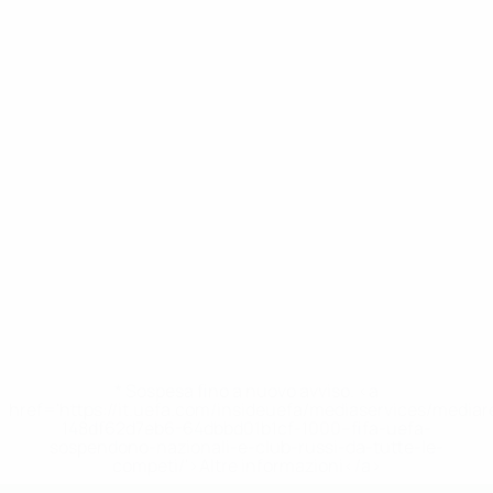
* Sospesa fino a nuovo avviso. <a
href='https://it.uefa.com/insideuefa/mediaservices/media
148df62d7eb6-64dbbd01b1cf-1000--fifa-uefa-
sospendono-nazionali-e-club-russi-da-tutte-le-
competi/'>Altre informazioni</a>