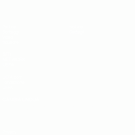
UEFA Under 19
Partite
Notizie
Sorteggi
Dettagli
Video
Squadre
SITI
NETWORK
UEFA
UEFA.com
Fondazione
UEFA
CAMBIA LINGUA
Italiano
English
Français
Deutsch
Русский
Español
Italiano
Português
Privacy