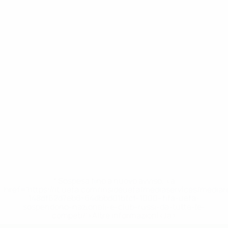
* Sospesa fino a nuovo avviso. <a
href='https://it.uefa.com/insideuefa/mediaservices/media
148df62d7eb6-64dbbd01b1cf-1000--fifa-uefa-
sospendono-nazionali-e-club-russi-da-tutte-le-
competi/'>Altre informazioni</a>