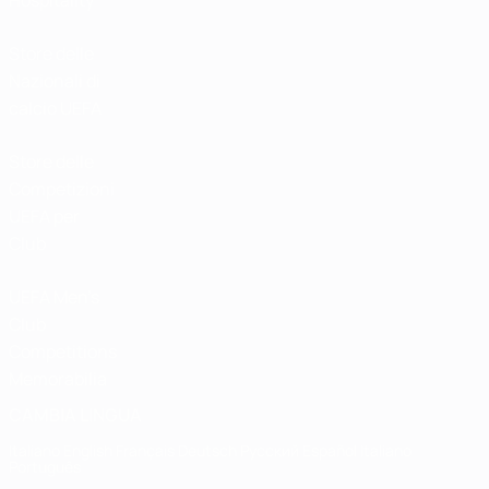
Hospitality
Store delle
Nazionali di
calcio UEFA
Store delle
Competizioni
UEFA per
Club
UEFA Men's
Club
Competitions
Memorabilia
CAMBIA LINGUA
Italiano
English
Français
Deutsch
Русский
Español
Italiano
Português