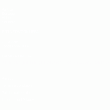
Partite
Sorteggi
Video
Squadre
SITI NETWORK UEFA
UEFA.com
Fondazione UEFA
CAMBIA LINGUA
Italiano
English
Français
Deutsch
Русский
Español
Italiano
P
Privacy
Termini e condizioni
Politica sui cookie
Impostazioni Privacy