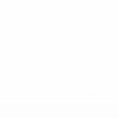
148df62d7eb6-64dbbd01b1cf-1000--fifa-uefa-sospendono-
</a>