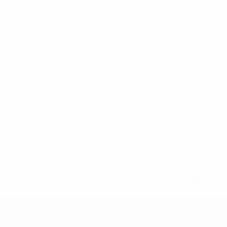
efa.com/insideuefa/mediaservices/mediareleases/news/0272-
ionali-e-club-russi-da-tutte-le-competi/'>Altre informazioni