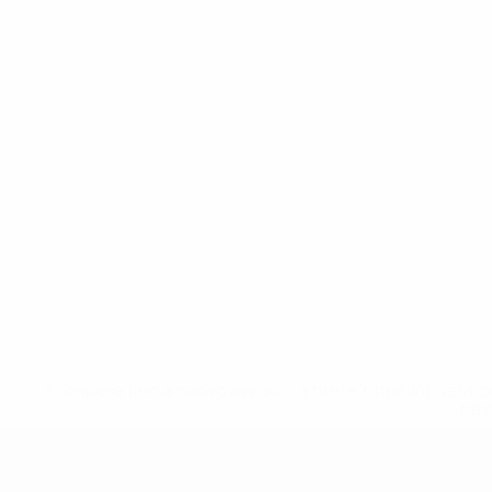
* Sospesa fino a nuovo avviso. <a href='https://it.u
naz
UEFA Under 19