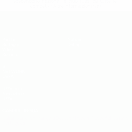
sospendono-nazionali-e-club-russi-da-tutte-le-
competi/'>Altre informazioni</a>
UEFA Under 19
Partite
Notizie
Sorteggi
Dettagli
Video
Squadre
SITI
NETWORK
UEFA
UEFA.com
Fondazione
UEFA
CAMBIA LINGUA
Italiano
English
Français
Deutsch
Русский
Español
Italiano
Português