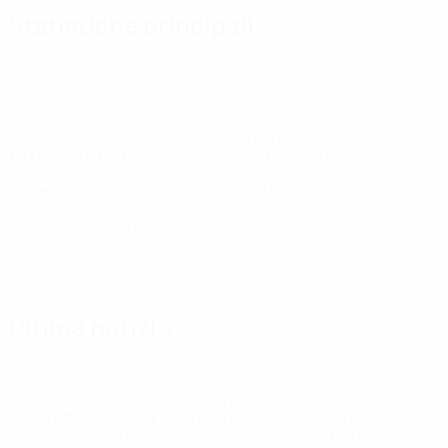
Statistiche principali
5
4
Gol
Gol subiti
1,67 media a partita
1,34 media a partita
6
0
Cartellini gialli
Cartellini rossi
2 media a partita
Tutte le statistiche
Squadra
Alouk
Altman
Avrevaya
Ben
Chosyd
Eligu
Centrocampista
Portiere
Difensore
Centrocampista
Dife
Simon
Attaccante
Ultime notizie
* Sospesa fino a nuovo avviso. <a
href='https://it.uefa.com/insideuefa/mediaservices/media
148df62d7eb6-64dbbd01b1cf-1000--fifa-uefa-