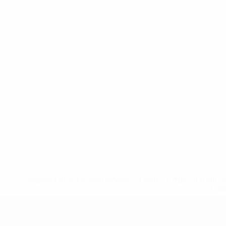
* Sospesa fino a nuovo avviso. <a href='https://it.u
naz
UEFA Under 19