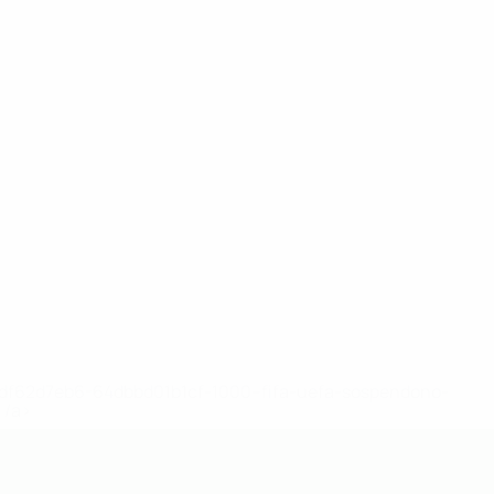
148df62d7eb6-64dbbd01b1cf-1000--fifa-uefa-sospendono-
</a>