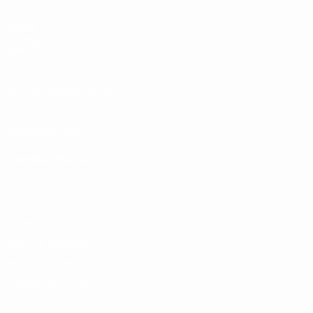
Partite
Sorteggi
Video
Squadre
SITI NETWORK UEFA
UEFA.com
Fondazione UEFA
CAMBIA LINGUA
Italiano
English
Français
Deutsch
Русский
Español
Italiano
P
Privacy
Termini e condizioni
Politica sui cookie
Impostazioni Privacy