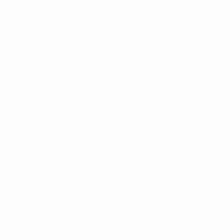
efa.com/insideuefa/mediaservices/mediareleases/news/0272-
ionali-e-club-russi-da-tutte-le-competi/'>Altre informazioni