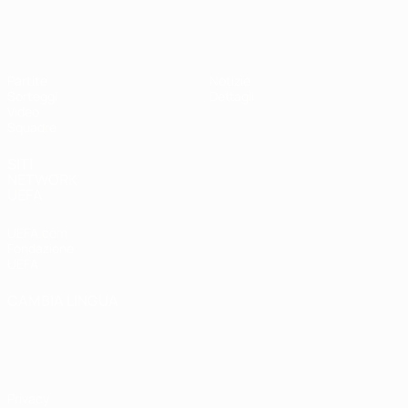
UEFA Under 17
Partite
Notizie
Sorteggi
Dettagli
Video
Squadre
SITI
NETWORK
UEFA
UEFA.com
Fondazione
UEFA
CAMBIA LINGUA
Italiano
English
Français
Deutsch
Русский
Español
Italiano
Português
Privacy