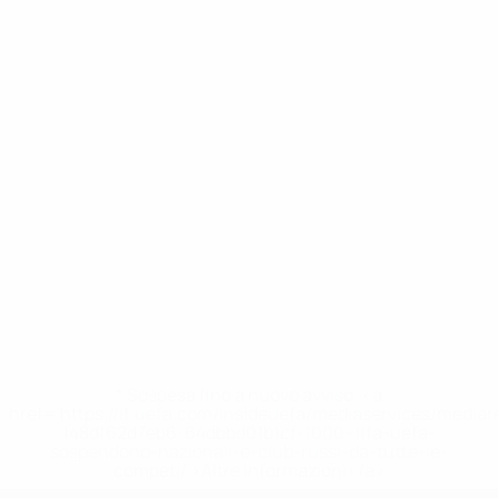
* Sospesa fino a nuovo avviso. <a
href='https://it.uefa.com/insideuefa/mediaservices/media
148df62d7eb6-64dbbd01b1cf-1000--fifa-uefa-
sospendono-nazionali-e-club-russi-da-tutte-le-
competi/'>Altre informazioni</a>