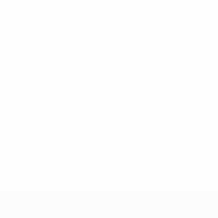
efa.com/insideuefa/mediaservices/mediareleases/news/0272-
ionali-e-club-russi-da-tutte-le-competi/'>Altre informazioni