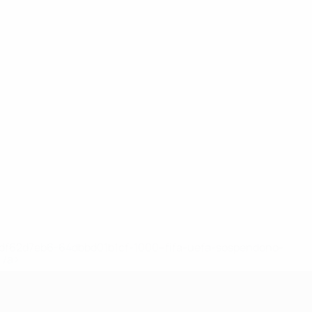
148df62d7eb6-64dbbd01b1cf-1000--fifa-uefa-sospendono-
</a>