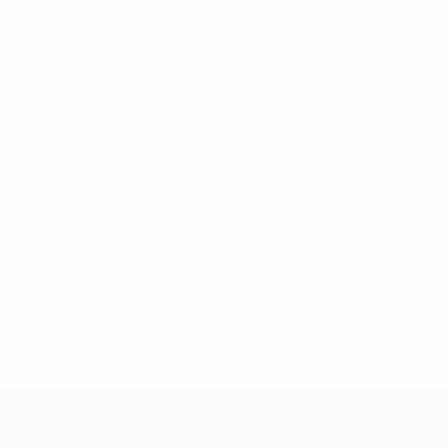
* Sospesa fino a nuovo avviso. <a href='https://it.u
naz
UEFA Under 17