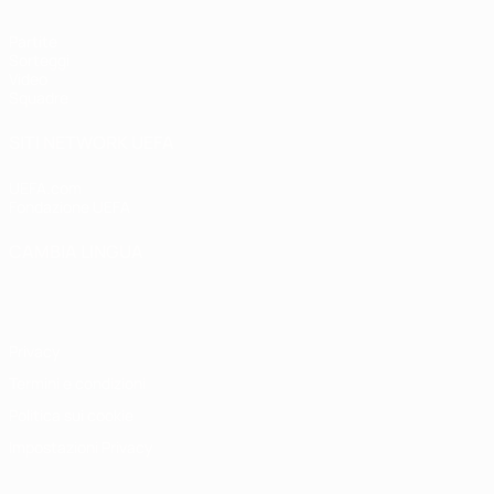
Partite
Sorteggi
Video
Squadre
SITI NETWORK UEFA
UEFA.com
Fondazione UEFA
CAMBIA LINGUA
Italiano
English
Français
Deutsch
Русский
Español
Italiano
P
Privacy
Termini e condizioni
Politica sui cookie
Impostazioni Privacy