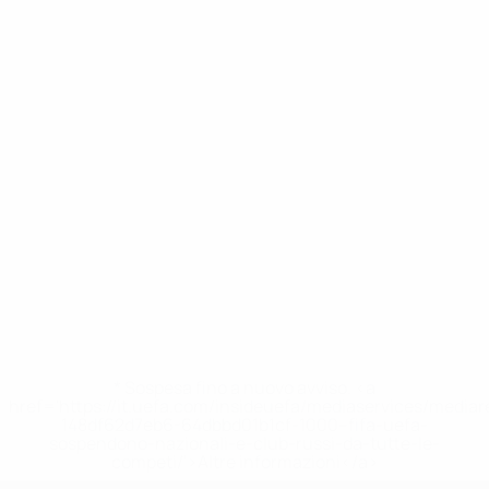
* Sospesa fino a nuovo avviso. <a
href='https://it.uefa.com/insideuefa/mediaservices/media
148df62d7eb6-64dbbd01b1cf-1000--fifa-uefa-
sospendono-nazionali-e-club-russi-da-tutte-le-
competi/'>Altre informazioni</a>