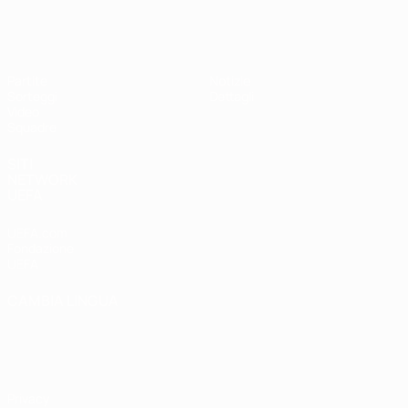
UEFA Under 17
Partite
Notizie
Sorteggi
Dettagli
Video
Squadre
SITI
NETWORK
UEFA
UEFA.com
Fondazione
UEFA
CAMBIA LINGUA
Italiano
English
Français
Deutsch
Русский
Español
Italiano
Português
Privacy