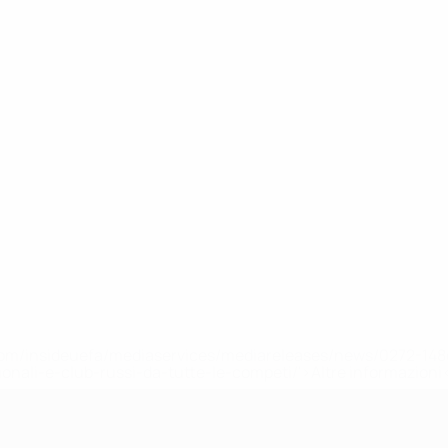
efa.com/insideuefa/mediaservices/mediareleases/news/0272-
ionali-e-club-russi-da-tutte-le-competi/'>Altre informazioni