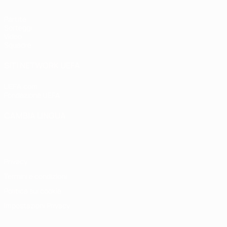
Partite
Sorteggi
Video
Squadre
SITI NETWORK UEFA
UEFA.com
Fondazione UEFA
CAMBIA LINGUA
Italiano
English
Français
Deutsch
Русский
Español
Italiano
P
Privacy
Termini e condizioni
Politica sui cookie
Impostazioni Privacy