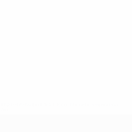
148df62d7eb6-64dbbd01b1cf-1000--fifa-uefa-sospendono-
</a>