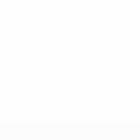
* Sospesa fino a nuovo avviso. <a href='https://it.u
naz
UEFA Under 17