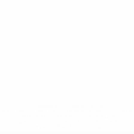
* Sospesa fino a nuovo avviso. <a
href='https://it.uefa.com/insideuefa/mediaservices/media
148df62d7eb6-64dbbd01b1cf-1000--fifa-uefa-
sospendono-nazionali-e-club-russi-da-tutte-le-
competi/'>Altre informazioni</a>