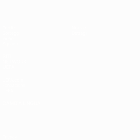
UEFA Under 17
Partite
Notizie
Sorteggi
Dettagli
Video
Squadre
SITI
NETWORK
UEFA
UEFA.com
Fondazione
UEFA
CAMBIA LINGUA
Italiano
English
Français
Deutsch
Русский
Español
Italiano
Português
Privacy