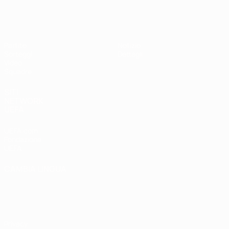
UEFA Under 17
Partite
Notizie
Sorteggi
Dettagli
Video
Squadre
SITI
NETWORK
UEFA
UEFA.com
Fondazione
UEFA
CAMBIA LINGUA
Italiano
English
Français
Deutsch
Русский
Español
Italiano
Português
Privacy