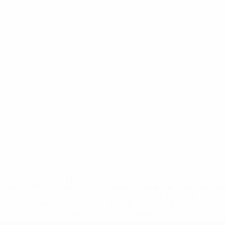
* Sospesa fino a nuovo avviso. <a
href='https://it.uefa.com/insideuefa/mediaservices/media
148df62d7eb6-64dbbd01b1cf-1000--fifa-uefa-
sospendono-nazionali-e-club-russi-da-tutte-le-
competi/'>Altre informazioni</a>