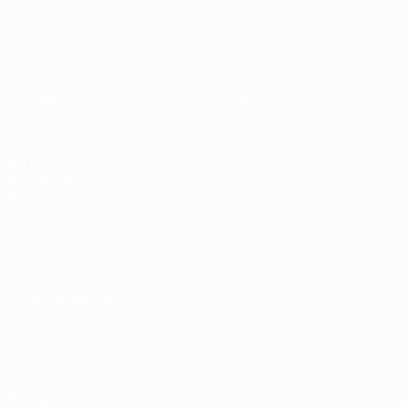
UEFA Under 17
Partite
Notizie
Sorteggi
Dettagli
Video
Squadre
SITI
NETWORK
UEFA
UEFA.com
Fondazione
UEFA
CAMBIA LINGUA
Italiano
English
Français
Deutsch
Русский
Español
Italiano
Português
Privacy