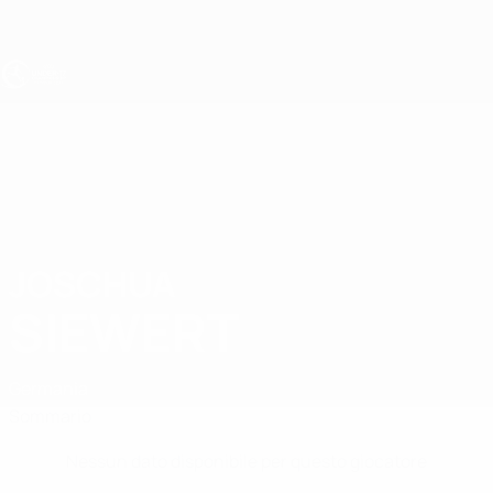
Passa
al
contenuto
principale
UEFA Under 17
JOSCHUA
Joschua Siewert Stat.
SIEWERT
Germania
Sommario
Nessun dato disponibile per questo giocatore