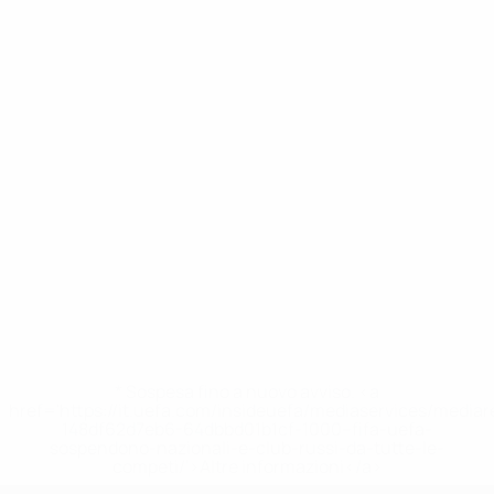
* Sospesa fino a nuovo avviso. <a
href='https://it.uefa.com/insideuefa/mediaservices/media
148df62d7eb6-64dbbd01b1cf-1000--fifa-uefa-
sospendono-nazionali-e-club-russi-da-tutte-le-
competi/'>Altre informazioni</a>