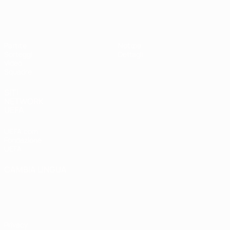
UEFA Under 17
Partite
Notizie
Sorteggi
Dettagli
Video
Squadre
SITI
NETWORK
UEFA
UEFA.com
Fondazione
UEFA
CAMBIA LINGUA
Italiano
English
Français
Deutsch
Русский
Español
Italiano
Português
Privacy