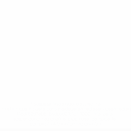
* Sospesa fino a nuovo avviso. <a
href='https://it.uefa.com/insideuefa/mediaservices/media
148df62d7eb6-64dbbd01b1cf-1000--fifa-uefa-
sospendono-nazionali-e-club-russi-da-tutte-le-
competi/'>Altre informazioni</a>