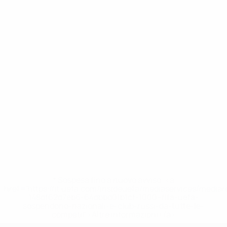
* Sospesa fino a nuovo avviso. <a
href='https://it.uefa.com/insideuefa/mediaservices/media
148df62d7eb6-64dbbd01b1cf-1000--fifa-uefa-
sospendono-nazionali-e-club-russi-da-tutte-le-
competi/'>Altre informazioni</a>