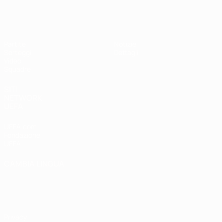
UEFA Under 17
Partite
Notizie
Sorteggi
Dettagli
Video
Squadre
SITI
NETWORK
UEFA
UEFA.com
Fondazione
UEFA
CAMBIA LINGUA
Italiano
English
Français
Deutsch
Русский
Español
Italiano
Português
Privacy