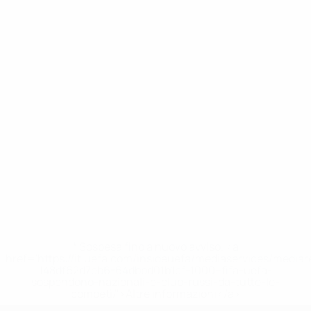
* Sospesa fino a nuovo avviso. <a
href='https://it.uefa.com/insideuefa/mediaservices/media
148df62d7eb6-64dbbd01b1cf-1000--fifa-uefa-
sospendono-nazionali-e-club-russi-da-tutte-le-
competi/'>Altre informazioni</a>