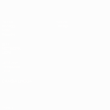
UEFA Under 17
Partite
Notizie
Sorteggi
Dettagli
Video
Squadre
SITI
NETWORK
UEFA
UEFA.com
Fondazione
UEFA
CAMBIA LINGUA
Italiano
English
Français
Deutsch
Русский
Español
Italiano
Português
Privacy