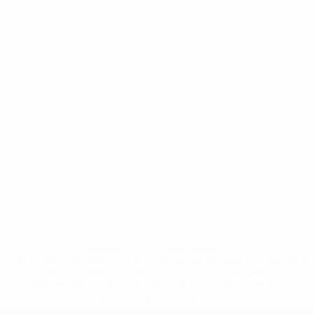
* Sospesa fino a nuovo avviso. <a
href='https://it.uefa.com/insideuefa/mediaservices/media
148df62d7eb6-64dbbd01b1cf-1000--fifa-uefa-
sospendono-nazionali-e-club-russi-da-tutte-le-
competi/'>Altre informazioni</a>