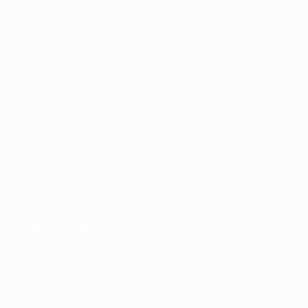
UEFA Under 17
Partite
Notizie
Sorteggi
Dettagli
Video
Squadre
SITI
NETWORK
UEFA
UEFA.com
Fondazione
UEFA
CAMBIA LINGUA
Italiano
English
Français
Deutsch
Русский
Español
Italiano
Português
Privacy