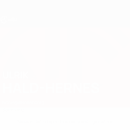
Passa
al
contenuto
principale
UEFA Under 17
ULRIK
Ulrik Hald-Hernes Stat.
HALD-HERNES
Norvegia
Rosenborg
Sommario
Nessun dato disponibile per questo giocatore