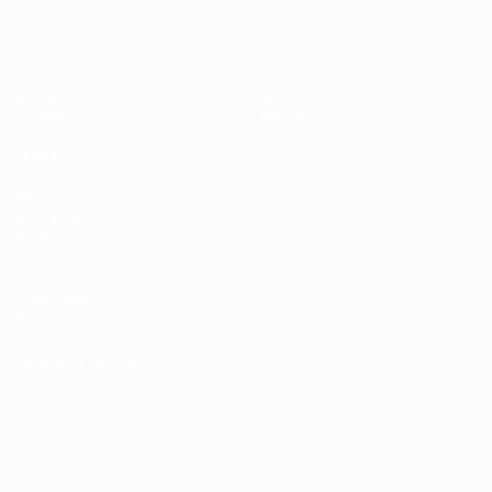
UEFA Under 17
Partite
Notizie
Sorteggi
Dettagli
Video
Squadre
SITI
NETWORK
UEFA
UEFA.com
Fondazione
UEFA
CAMBIA LINGUA
Italiano
English
Français
Deutsch
Русский
Español
Italiano
Português
Privacy