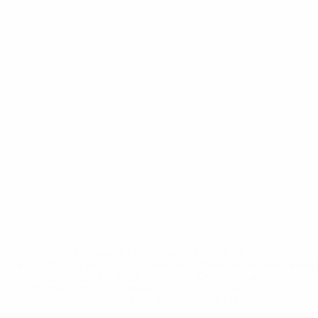
* Sospesa fino a nuovo avviso. <a
href='https://it.uefa.com/insideuefa/mediaservices/media
148df62d7eb6-64dbbd01b1cf-1000--fifa-uefa-
sospendono-nazionali-e-club-russi-da-tutte-le-
competi/'>Altre informazioni</a>