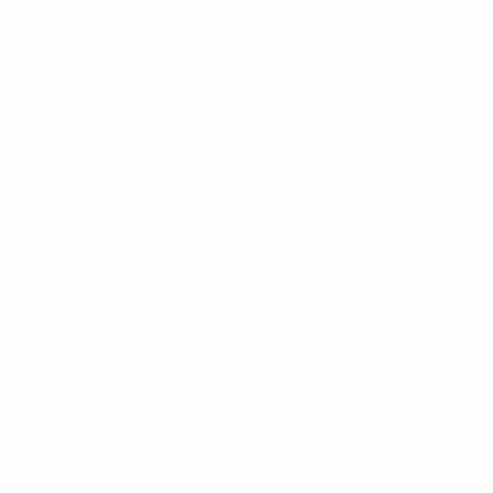
* Sospesa fino a nuovo avviso. <a
href='https://it.uefa.com/insideuefa/mediaservices/media
148df62d7eb6-64dbbd01b1cf-1000--fifa-uefa-
sospendono-nazionali-e-club-russi-da-tutte-le-
competi/'>Altre informazioni</a>