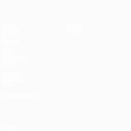
UEFA Under 17
Partite
Notizie
Sorteggi
Dettagli
Video
Squadre
SITI
NETWORK
UEFA
UEFA.com
Fondazione
UEFA
CAMBIA LINGUA
Italiano
English
Français
Deutsch
Русский
Español
Italiano
Português
Privacy