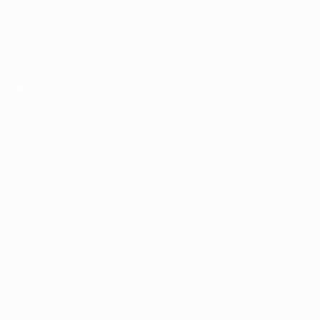
UEFA Under 17
Partite
Notizie
Sorteggi
Dettagli
Video
Squadre
SITI
NETWORK
UEFA
UEFA.com
Fondazione
UEFA
CAMBIA LINGUA
Italiano
English
Français
Deutsch
Русский
Español
Italiano
Português
Privacy