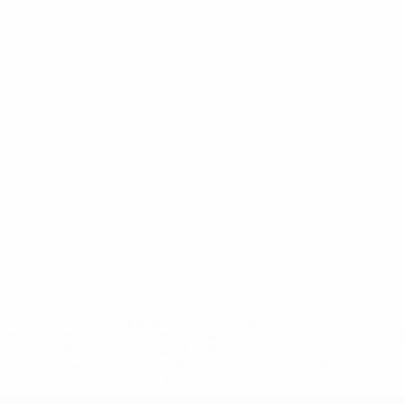
* Sospesa fino a nuovo avviso. <a
href='https://it.uefa.com/insideuefa/mediaservices/media
148df62d7eb6-64dbbd01b1cf-1000--fifa-uefa-
sospendono-nazionali-e-club-russi-da-tutte-le-
competi/'>Altre informazioni</a>