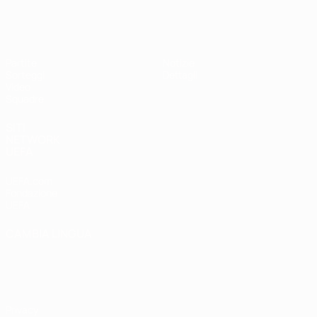
UEFA Under 17
Partite
Notizie
Sorteggi
Dettagli
Video
Squadre
SITI
NETWORK
UEFA
UEFA.com
Fondazione
UEFA
CAMBIA LINGUA
Italiano
English
Français
Deutsch
Русский
Español
Italiano
Português
Privacy