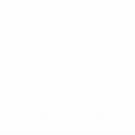
* Sospesa fino a nuovo avviso. <a
href='https://it.uefa.com/insideuefa/mediaservices/media
148df62d7eb6-64dbbd01b1cf-1000--fifa-uefa-
sospendono-nazionali-e-club-russi-da-tutte-le-
competi/'>Altre informazioni</a>