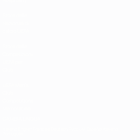
Hospitality
Store delle
Nazionali di
calcio UEFA
Store delle
Competizioni
UEFA per
Club
UEFA Men's
Club
Competitions
Memorabilia
CAMBIA LINGUA
Italiano
English
Français
Deutsch
Русский
Español
Italiano
Português