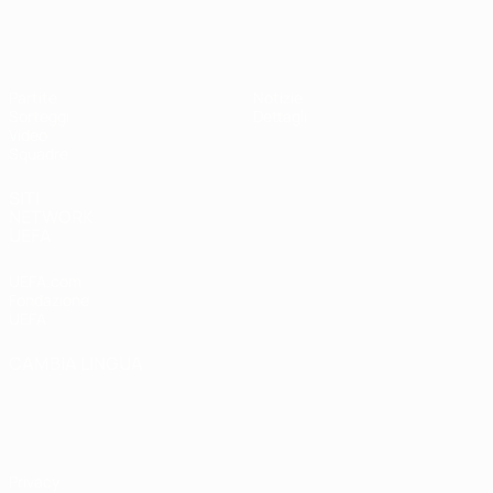
UEFA Under 17
Partite
Notizie
Sorteggi
Dettagli
Video
Squadre
SITI
NETWORK
UEFA
UEFA.com
Fondazione
UEFA
CAMBIA LINGUA
Italiano
English
Français
Deutsch
Русский
Español
Italiano
Português
Privacy