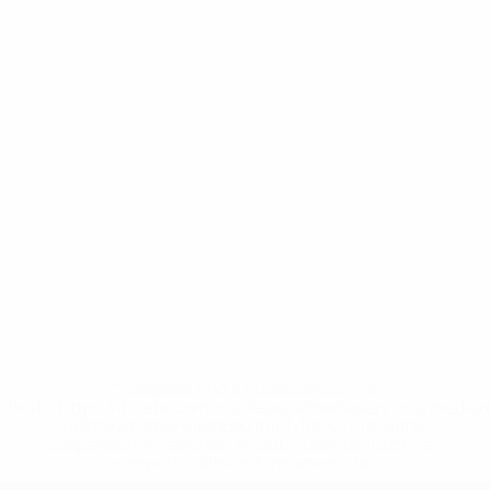
* Sospesa fino a nuovo avviso. <a
href='https://it.uefa.com/insideuefa/mediaservices/media
148df62d7eb6-64dbbd01b1cf-1000--fifa-uefa-
sospendono-nazionali-e-club-russi-da-tutte-le-
competi/'>Altre informazioni</a>