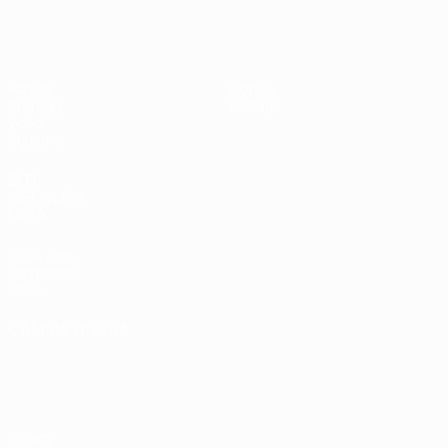
UEFA Under 17
Partite
Notizie
Sorteggi
Dettagli
Video
Squadre
SITI
NETWORK
UEFA
UEFA.com
Fondazione
UEFA
CAMBIA LINGUA
Italiano
English
Français
Deutsch
Русский
Español
Italiano
Português
Privacy