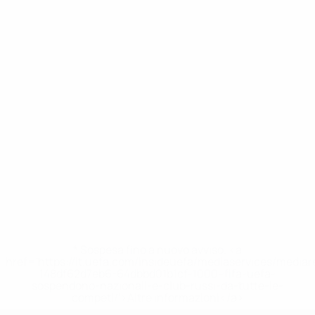
* Sospesa fino a nuovo avviso. <a
href='https://it.uefa.com/insideuefa/mediaservices/media
148df62d7eb6-64dbbd01b1cf-1000--fifa-uefa-
sospendono-nazionali-e-club-russi-da-tutte-le-
competi/'>Altre informazioni</a>