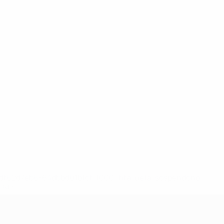
148df62d7eb6-64dbbd01b1cf-1000--fifa-uefa-sospendono-
</a>