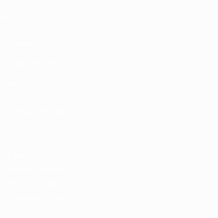
Partite
Sorteggi
Video
Squadre
SITI NETWORK UEFA
UEFA.com
Fondazione UEFA
CAMBIA LINGUA
Italiano
English
Français
Deutsch
Русский
Español
Italiano
P
Privacy
Termini e condizioni
Politica sui cookie
Impostazioni Privacy