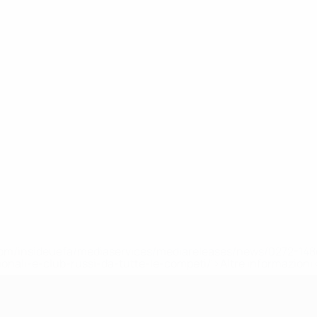
efa.com/insideuefa/mediaservices/mediareleases/news/0272-
ionali-e-club-russi-da-tutte-le-competi/'>Altre informazioni