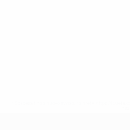
* Sospesa fino a nuovo avviso. <a href='https://it.u
naz
UEFA Under 17