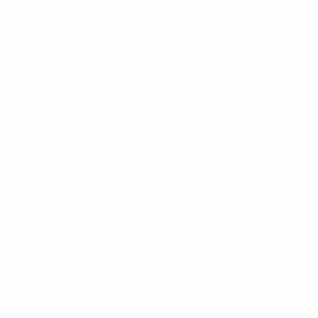
* Sospesa fino a nuovo avviso. <a
href='https://it.uefa.com/insideuefa/mediaservices/media
148df62d7eb6-64dbbd01b1cf-1000--fifa-uefa-
sospendono-nazionali-e-club-russi-da-tutte-le-
competi/'>Altre informazioni</a>