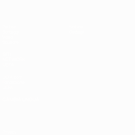
UEFA Under 17
Partite
Notizie
Sorteggi
Dettagli
Video
Squadre
SITI
NETWORK
UEFA
UEFA.com
Fondazione
UEFA
CAMBIA LINGUA
Italiano
English
Français
Deutsch
Русский
Español
Italiano
Português
Privacy