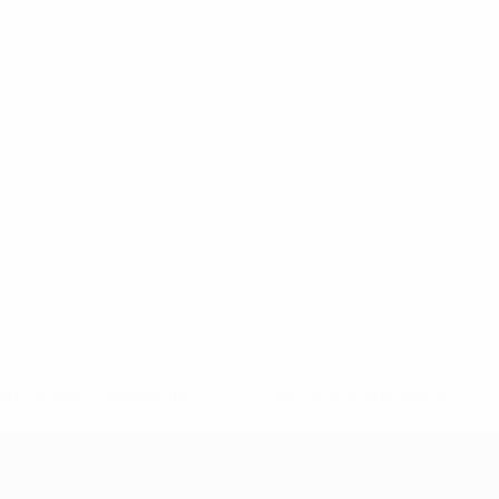
148df62d7eb6-64dbbd01b1cf-1000--fifa-uefa-sospendono-
</a>