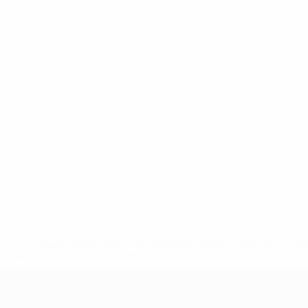
efa.com/insideuefa/mediaservices/mediareleases/news/0272-
ionali-e-club-russi-da-tutte-le-competi/'>Altre informazioni