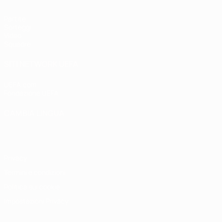
Partite
Sorteggi
Video
Squadre
SITI NETWORK UEFA
UEFA.com
Fondazione UEFA
CAMBIA LINGUA
Italiano
English
Français
Deutsch
Русский
Español
Italiano
P
Privacy
Termini e condizioni
Politica sui cookie
Impostazioni Privacy