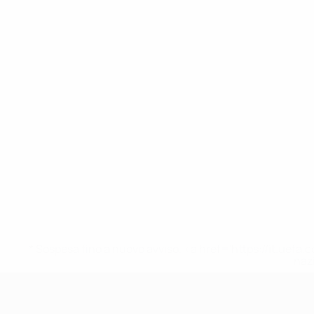
* Sospesa fino a nuovo avviso. <a href='https://it.u
naz
UEFA Under 17